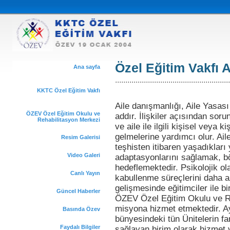
Özel Eğitim Vakfı A
Ana sayfa
........................................................
KKTC Özel Eğitim Vakfı
Aile danışmanlığı, Aile Yasas
ÖZEV Özel Eğitim Okulu ve
addır. İlişkiler açısından soru
Rehabilitasyon Merkezi
ve aile ile ilgili kişisel veya 
gelmelerine yardımcı olur. Ail
Resim Galerisi
teşhisten itibaren yaşadıklar
Video Galeri
adaptasyonlarını sağlamak, b
hedeflemektedir. Psikolojik ol
Canlı Yayın
kabullenme süreçlerini daha 
gelişmesinde eğitimciler ile b
Güncel Haberler
ÖZEV Özel Eğitim Okulu ve Re
misyona hizmet etmektedir. 
Basında Özev
bünyesindeki tün Ünitelerin fa
Faydalı Bilgiler
sağlayan birim olarak hizmet 