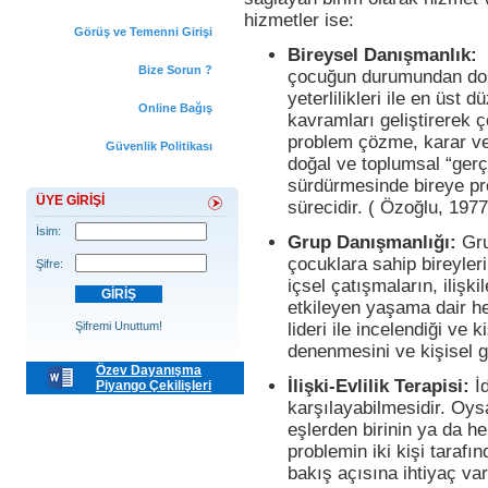
hizmetler ise:
Görüş ve Temenni Girişi
Bireysel Danışmanlık:
B
Bize Sorun ?
çocuğun durumundan dolay
yeterlilikleri ile en üst
Online Bağış
kavramları geliştirerek 
problem çözme, karar ve
Güvenlik Politikası
doğal ve toplumsal “gerç
sürdürmesinde bireye pr
ÜYE GİRİŞİ
sürecidir. ( Özoğlu, 1977
İsim:
Grup Danışmanlığı:
Gru
çocuklara sahip bireyleri
Şifre:
içsel çatışmaların, ilişk
etkileyen yaşama dair he
Şifremi Unuttum!
lideri ile incelendiği ve k
denenmesini ve kişisel g
Özev Dayanışma
İlişki-Evlilik Terapisi:
İ
Piyango Çekilişleri
karşılayabilmesidir. Oysa
eşlerden birinin ya da her
problemin iki kişi taraf
bakış açısına ihtiyaç var