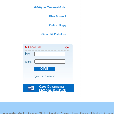
Görüş ve Temenni Girişi
Bize Sorun ?
Online Bağış
Güvenlik Politikası
ÜYE GİRİŞİ
İsim:
Şifre:
Şifremi Unuttum!
Özev Dayanışma
Piyango Çekilişleri
Ana sayfa
|
Vakıf Hakkında
|
Okul Hakkında
|
Resim Galerisi
|
Güncel Haberler
|
Basında